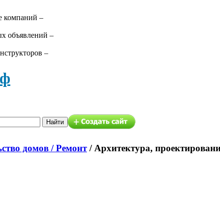
е компаний –
ых объявлений –
нструкторов –
аф
ство домов / Ремонт
/
Архитектура, проектировани