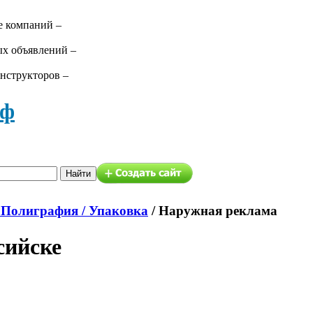
е компаний –
ых объявлений –
нструкторов –
аф
 Полиграфия / Упаковка
/
Наружная реклама
сийске