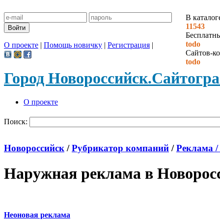
В каталог
11543
Бесплатн
todo
О проекте
|
Помощь новичку
|
Регистрация
|
Сайтов-ко
todo
Город Новороссийск.
Сайтогр
О проекте
Поиск:
Новороссийск
/
Рубрикатор компаний
/
Реклама /
Наружная реклама в Новорос
Неоновая реклама