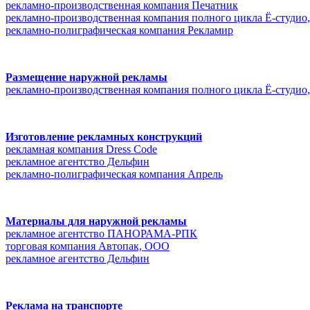
рекламно-производственная компания Печатник
рекламно-производственная компания полного цикла Ё-студи
рекламно-полиграфическая компания Рекламир
Размещение наружной рекламы
рекламно-производственная компания полного цикла Ё-студи
Изготовление рекламных конструкций
рекламная компания Dress Code
рекламное агентство Дельфин
рекламно-полиграфическая компания Апрель
Материалы для наружной рекламы
рекламное агентство ПАНОРАМА-РПК
торговая компания Автопак, ООО
рекламное агентство Дельфин
Реклама на транспорте