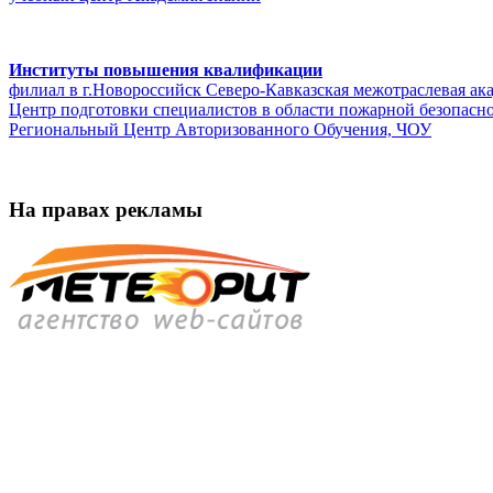
Институты повышения квалификации
филиал в г.Новороссийск Северо-Кавказская межотраслевая 
Центр подготовки специалистов в области пожарной безопасн
Региональный Центр Авторизованного Обучения, ЧОУ
На правах рекламы