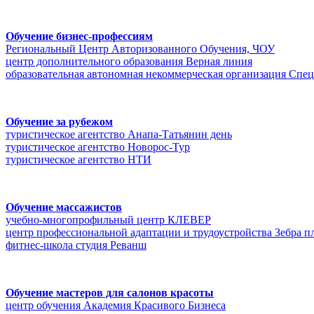
Обучение бизнес-профессиям
Региональный Центр Авторизованного Обучения, ЧОУ
центр дополнительного образования Верная линия
образовательная автономная некоммерческая организация Спе
Обучение за рубежом
туристическое агентство Анапа-Татьянин день
туристическое агентство Новорос-Тур
туристическое агентство НТИ
Обучение массажистов
учебно-многопрофильный центр КЛЕВЕР
центр профессиональной адаптации и трудоустройства Зебра п
фитнес-школа студия Реванш
Обучение мастеров для салонов красоты
центр обучения Академия Красивого Бизнеса