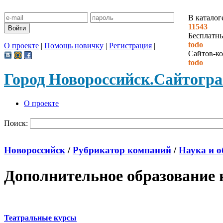
В каталог
11543
Бесплатн
todo
О проекте
|
Помощь новичку
|
Регистрация
|
Сайтов-ко
todo
Город Новороссийск.
Сайтогр
О проекте
Поиск:
Новороссийск
/
Рубрикатор компаний
/
Наука и о
Дополнительное образование 
Театральные курсы