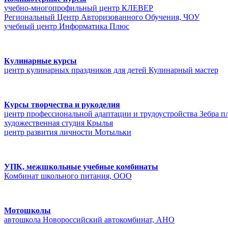
учебно-многопрофильный центр КЛЕВЕР
Региональный Центр Авторизованного Обучения, ЧОУ
учебный центр Информатика Плюс
Кулинарные курсы
центр кулинарных праздников для детей Кулинарный мастер
Курсы творчества и рукоделия
центр профессиональной адаптации и трудоустройства Зебра п
художественная студия Крылья
центр развития личности Мотыльки
УПК, межшкольные учебные комбинаты
Комбинат школьного питания, ООО
Мотошколы
автошкола Новороссийский автокомбинат, АНО