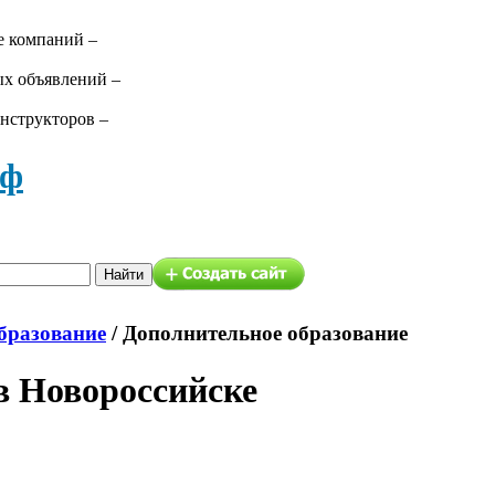
е компаний –
ых объявлений –
нструкторов –
аф
бразование
/
Дополнительное образование
в Новороссийске