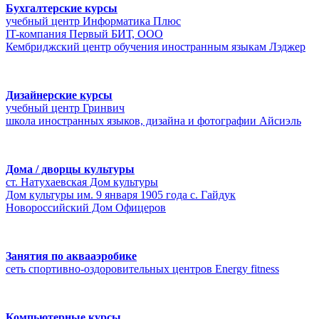
Бухгалтерские курсы
учебный центр Информатика Плюс
IT-компания Первый БИТ, ООО
Кембриджский центр обучения иностранным языкам Лэджер
Дизайнерские курсы
учебный центр Гринвич
школа иностранных языков, дизайна и фотографии Айсиэль
Дома / дворцы культуры
ст. Натухаевская Дом культуры
Дом культуры им. 9 января 1905 года с. Гайдук
Новороссийский Дом Офицеров
Занятия по аквааэробике
сеть спортивно-оздоровительных центров Energy fitness
Компьютерные курсы