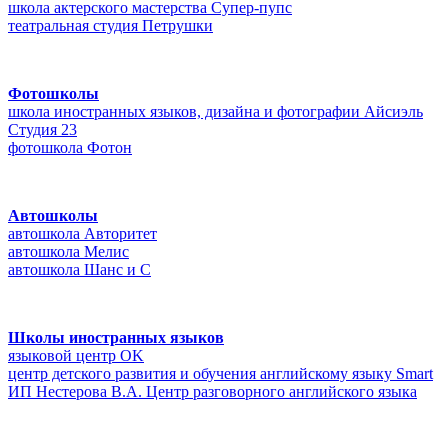
школа актерского мастерства Супер-пупс
театральная студия Петрушки
Фотошколы
школа иностранных языков, дизайна и фотографии Айсиэль
Студия 23
фотошкола Фотон
Автошколы
автошкола Авторитет
автошкола Мелис
автошкола Шанс и C
Школы иностранных языков
языковой центр OK
центр детского развития и обучения английскому языку Smart
ИП Нестерова В.А. Центр разговорного английского языка