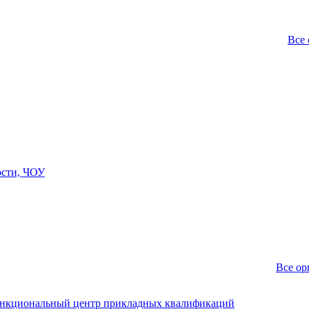
Все 
ости, ЧОУ
Все ор
ункциональный центр прикладных квалификаций