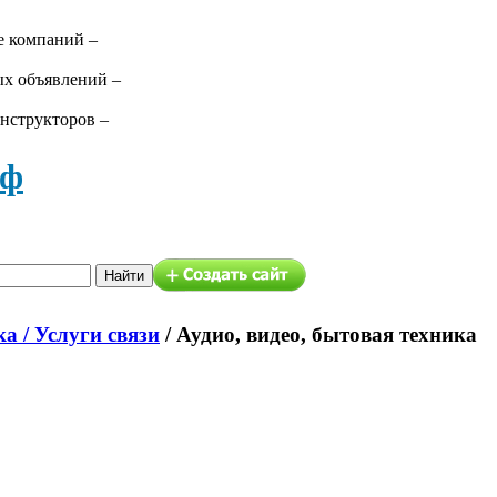
е компаний –
ых объявлений –
нструкторов –
аф
а / Услуги связи
/
Аудио, видео, бытовая техника