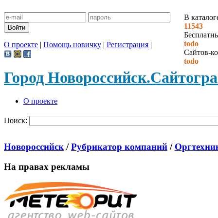
В каталог
11543
Бесплатн
todo
О проекте
|
Помощь новичку
|
Регистрация
|
Сайтов-ко
todo
Город Новороссийск.
Сайтогр
О проекте
Поиск:
Новороссийск
/
Рубрикатор компаний
/
Оргтехник
На правах рекламы