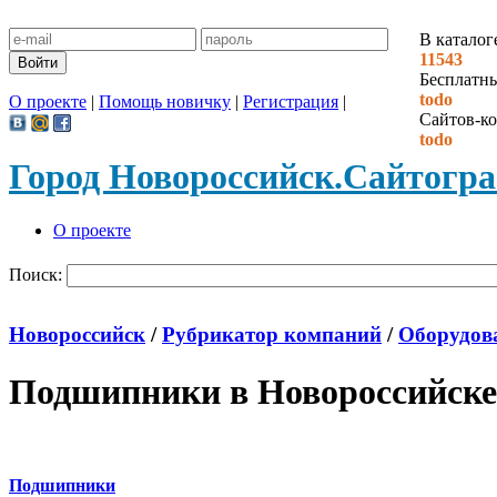
В каталог
11543
Бесплатн
todo
О проекте
|
Помощь новичку
|
Регистрация
|
Сайтов-ко
todo
Город Новороссийск.
Сайтогр
О проекте
Поиск:
Новороссийск
/
Рубрикатор компаний
/
Оборудова
Подшипники в Новороссийске
Подшипники