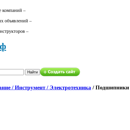
е компаний –
ых объявлений –
нструкторов –
аф
ние / Инструмент / Электротехника
/
Подшипники