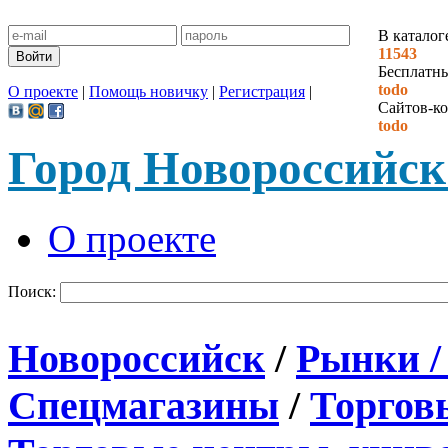
В каталог
11543
Бесплатн
todo
О проекте
|
Помощь новичку
|
Регистрация
|
Сайтов-ко
todo
Город Новороссийск
О проекте
Поиск:
Новороссийск
/
Рынки /
Спецмагазины
/
Торгов