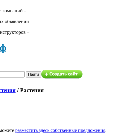
е компаний –
ых объявлений –
нструкторов –
аф
стения
/ Растения
 можете
разместить здесь собственные предложения
.