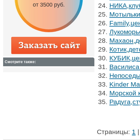
от 3500 руб.
от 6500 руб.
НИКА,клу
Мотыльки
Family,це
Лукоморь
Махаон,де
Котик,де
КУБИК,це
Смотрите также:
Василиса
Непоседы
Kinder Ма
Морской к
Радуга,ст
Страницы:
1