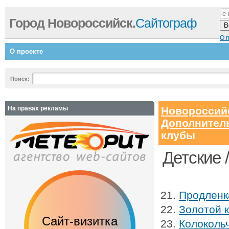
Город Новороссийск.
Сайтограф
О 
О проекте
Поиск:
На правах рекламы
Новороссий
Дополнитель
клубы
Детские 
Продленка
Золотой к
Сайт-визитка
Сайт с каталог
Колокольч