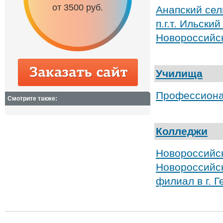
от 3500 руб.
от 6500 руб.
Анапский сел
п.г.т. Ильск
Новороссийс
Училища
Профессиона
Смотрите также:
Колледжи
Новороссийск
Новороссийск
филиал в г. 