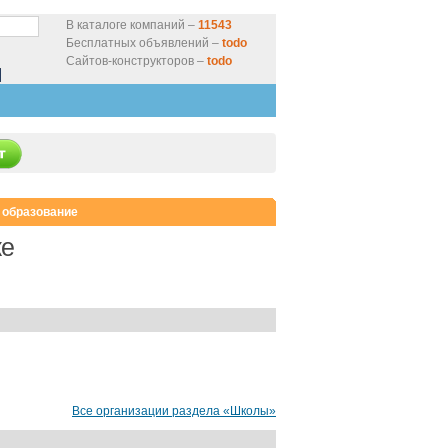
В каталоге компаний –
11543
Бесплатных объявлений –
todo
Сайтов-конструкторов –
todo
 образование
ке
Все организации раздела «Школы»
нтернет-магазин