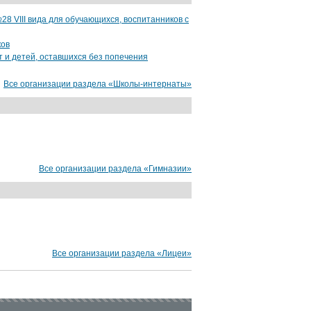
от 9000 руб.
 VIII вида для обучающихся, воспитанников с
ков
т и детей, оставшихся без попечения
Все организации раздела «Школы-интернаты»
Все организации раздела «Гимназии»
Все организации раздела «Лицеи»