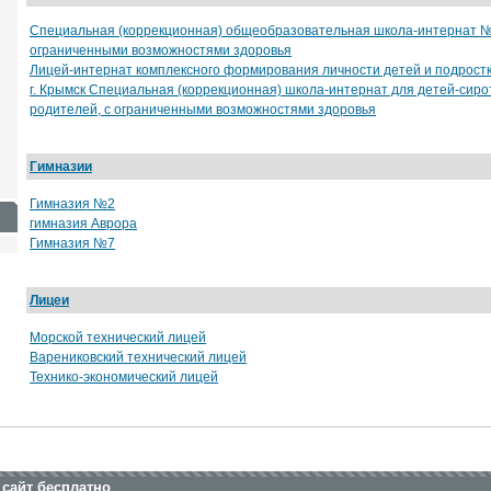
сайт
от 6500 руб.
Специальная (коррекционная) общеобразовательная школа-интернат №28
от 15000 руб.
ограниченными возможностями здоровья
Лицей-интернат комплексного формирования личности детей и подрост
г. Крымск Специальная (коррекционная) школа-интернат для детей-сиро
родителей, с ограниченными возможностями здоровья
Гимназии
Гимназия №2
гимназия Аврора
Гимназия №7
Лицеи
Морской технический лицей
Варениковский технический лицей
Технико-экономический лицей
 сайт бесплатно