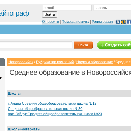
айтограф
О проекте
|
Помощь новичку
|
Регистрация
|
Новороссийск
/
Рубрикатор компаний
/
Наука и образование
/
Среднее
Среднее образование в Новороссийс
Школы
г. Анапа Средняя общеобразовательная школа №12
Средняя общеобразовательная школа №30
пос. Гайдук Средняя общеобразовательная школа №23
Сайт с каталогом
Корпоративный
И
Школы-интернаты