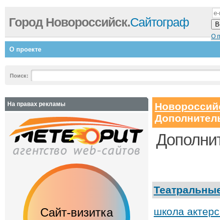
Город Новороссийск.
Сайтограф
О 
О проекте
Поиск:
На правах рекламы
Новороссий
Дополнител
Дополни
Театральны
Сайт-визитка
Сайт с каталог
школа актерс