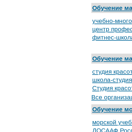
Обучение м
учебно-мног
центр профес
фитнес-школ
Обучение ма
студия красо
школа-студия
Студия крас
Все организа
Обучение м
морской уче
ДОСААФ Росс