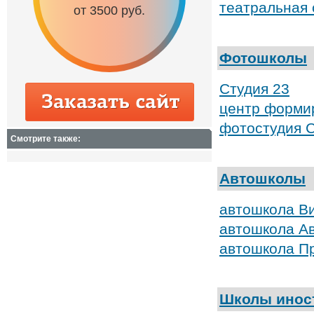
театральная 
от 3500 руб.
от 6500 руб.
Фотошколы
Студия 23
центр форми
фотостудия 
Смотрите также:
Автошколы
автошкола В
автошкола А
автошкола П
Школы инос