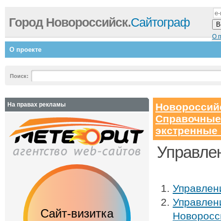
Город Новороссийск.
Сайтограф
О 
О проекте
Поиск:
На правах рекламы
Новороссий
Справочные
экстренные
Управлен
Управлен
Управлени
Сайт-визитка
Сайт с каталог
Новоросс