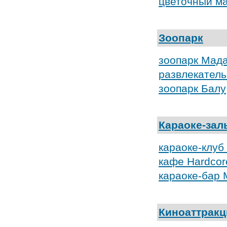
цветочный м
Зоопарк
зоопарк Мада
развлекател
зоопарк Балу
Караоке-зал
караоке-клуб
кафе Hardcor
караоке-бар
Киноаттрак