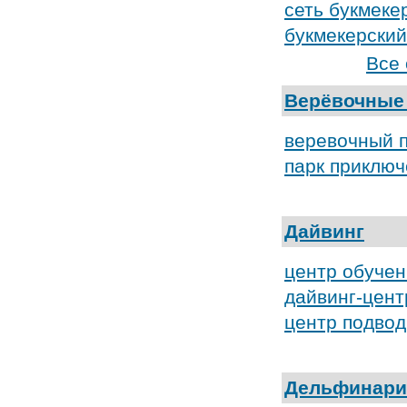
сеть букмеке
букмекерский
Все 
Верёвочные
веревочный п
парк приклю
Дайвинг
центр обучен
дайвинг-цент
центр подвод
Дельфинари