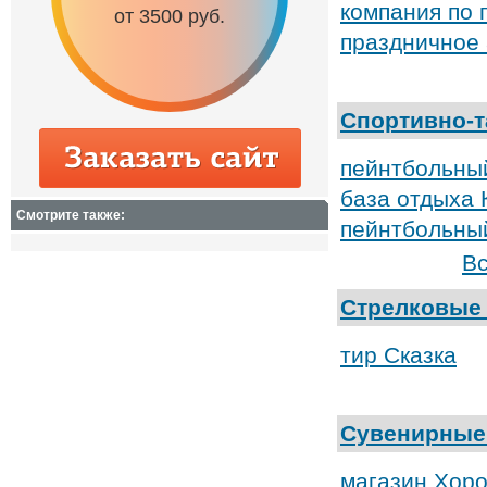
сай
компания по
0 руб.
от 6500 руб.
праздничное 
от 15000
Спортивно-т
пейнтбольны
база отдыха 
Смотрите также:
пейнтбольный
Вс
Стрелковые
тир Сказка
Сувенирные
магазин Хор