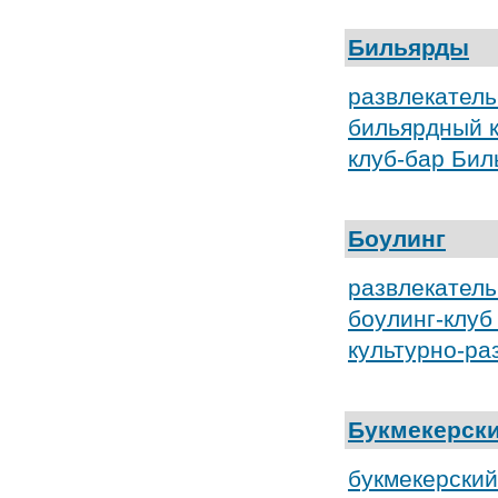
Бильярды
развлекатель
бильярдный к
клуб-бар Бил
Боулинг
развлекател
боулинг-клу
культурно-ра
Букмекерски
букмекерский