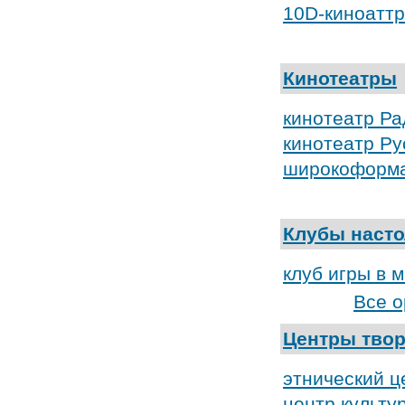
10D-киноатт
Кинотеатры
кинотеатр Ра
кинотеатр Ру
широкоформа
Клубы насто
клуб игры в
Все о
Центры твор
этнический ц
центр культу