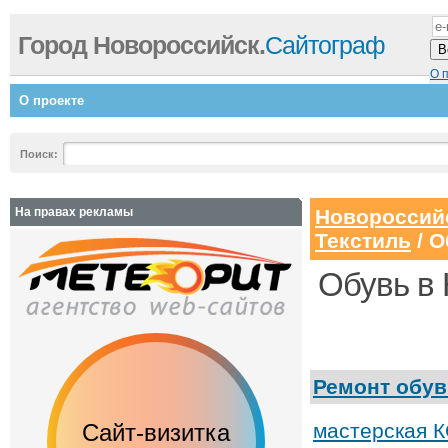
Город Новороссийск.
Сайтограф
О 
О проекте
Поиск:
На правах рекламы
Новороссий
Текстиль
/
О
Обувь в
Ремонт обув
Сайт-визитка
Сайт с каталог
мастерская 