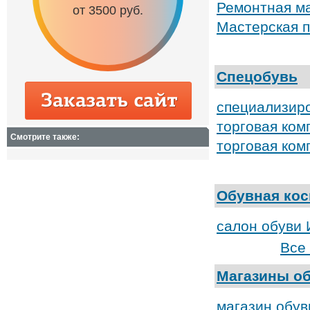
Ремонтная м
от 3500 руб.
от 6500 руб.
Мастерская п
Спецобувь
специализир
торговая ком
Смотрите также:
торговая ком
Обувная кос
салон обуви
Все
Магазины о
магазин обув