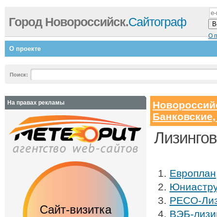
Город Новороссийск.
Сайтограф
О 
О проекте
Поиск:
На правах рекламы
Новороссий
Банковские,
Лизингов
Европлан
Юниастру
РЕСО-Лиз
Сайт-визитка
Сайт с каталог
ВЭБ-лизи