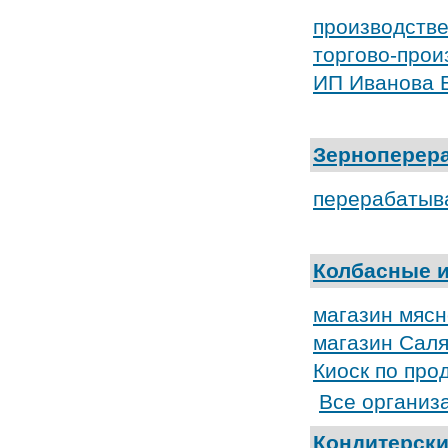
производств
торгово-прои
ИП Иванова Е
Зерноперер
перерабатыв
Колбасные и
магазин мясн
магазин Сал
Киоск по про
Все организ
Кондитерски