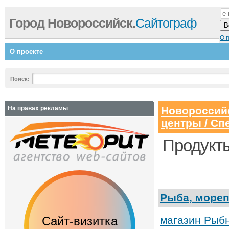
Город Новороссийск.
Сайтограф
О 
О проекте
Поиск:
На правах рекламы
Новороссий
центры / Сп
Продукты
Рыба, море
Сайт-визитка
Сайт с каталогом
магазин Рыб