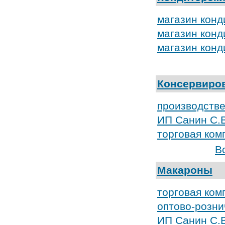
магазин конд
магазин конд
магазин конд
Консервиро
производств
ИП Санин С.В
торговая ком
В
Макароны
торговая ком
оптово-розн
ИП Санин С.В