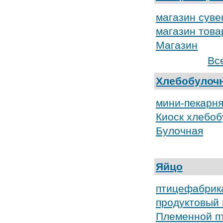
магазин суве
магазин това
Магазин
Вс
Хлебобулоч
мини-пекарн
Киоск хлебо
Булочная
Яйцо
птицефабрик
продуктовый
Племенной п