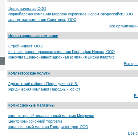
от 3500 руб.
от 6500 руб.
Центр качества, ООО
сюрвейерская компания Морское сервисное бюро-Новороссийск, ООО
экспертная компания Советникъ, ООО
Все организаци
Инвестиционные компании
Строй-инвест, ООО
инвестиционно-правовая компания География Инвест, ООО
консультационно-инвестиционная компания Биржа Квартир
Все орг
Коллекторские услуги
Адвокатский кабинет Попрядухина И.В.
юридическая компания Народный юрист
Вс
Комиссионные магазины
компьютерный комиссионный магазин Микрочип
Центр комиссионной торговли
комиссионный магазин Город мастеров, ООО
Все 