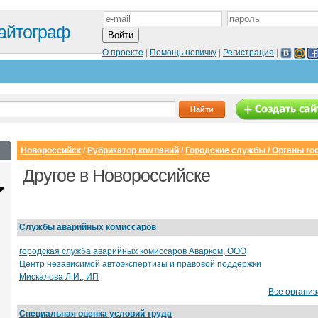
айтограф
О проекте
|
Помощь новичку
|
Регистрация
|
Новороссийск
/
Рубрикатор компаний
/
Городские службы / Органы гос
Другое в Новороссийске
Службы аварийных комиссаров
городская служба аварийных комиссаров Аварком, ООО
Центр независимой автоэкспертизы и правовой поддержки
Мискалова Л.И., ИП
Все органи
Сайт-визитка
Сайт с каталогом
Специальная оценка условий труда