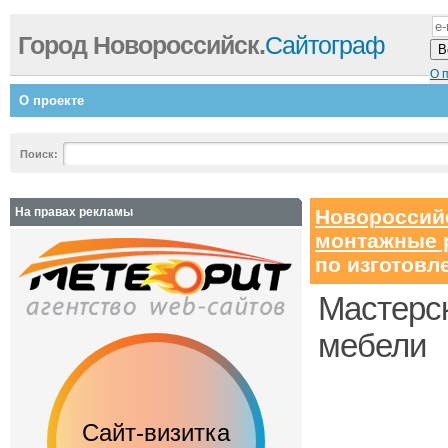
Город Новороссийск.
Сайтограф
О 
О проекте
Поиск:
На правах рекламы
Новороссий
монтажные 
по изготовл
Мастерск
мебели
Сайт-визитка
Сайт с каталог