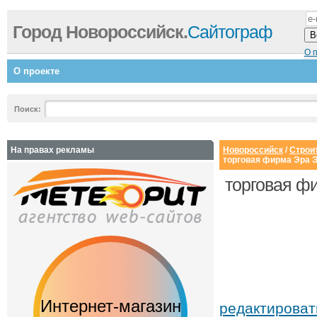
Город Новороссийск.
Сайтограф
О 
О проекте
Поиск:
На правах рекламы
Новороссийск
/
Строи
торговая фирма Эра 
торговая ф
ет-магазин
Сайт-визитка
Сайт с 
редактирова