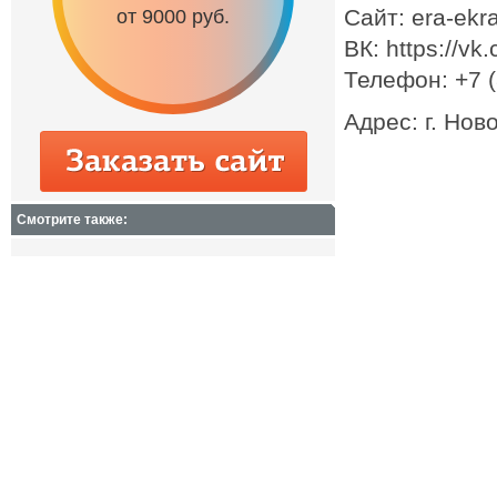
Сайт: era-ekr
9000 руб.
от 3500 руб.
от 65
ВК: https://v
Телефон: +7 
Адрес: г. Нов
Смотрите также: